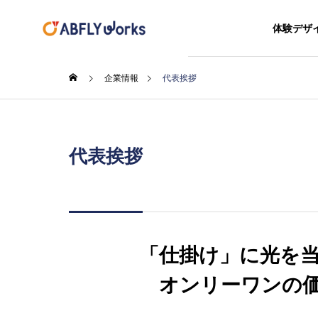
体験デザ
企業情報
代表挨拶
コラ
Company
GREETIN
代表挨拶
代表挨拶
会社概要
Knowledge
Service
ナレッジ
事業・サービス
「仕掛け」に光を
正常性
災害時
Experien
オンリーワンの
対策方
体験設計コン