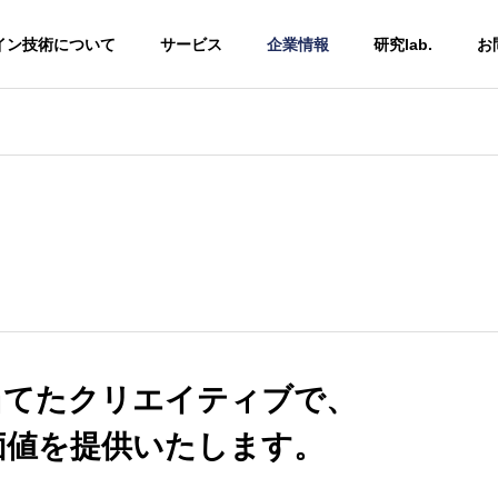
イン技術について
サービス
企業情報
研究lab.
お
ム
コラム
G
当てたクリエイティブで、
バイアスの意味とは？
オペラント条件づけとは？道
の例や仕事にも使える
具的条件付け・古典的条件付
ce Design
Fund Raising
価値を提供いたします。
法を紹介
けとの違いや活用例も
サルティング
資金調達・補助金活用