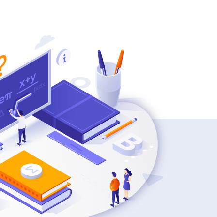
問い合わせ
コラム
現状維持バイアスに陥る心理
Workshop Training
とは？具体例や類似効果との
AI・DX研修サービス/ワークショッ
違い、克服方法も
プ