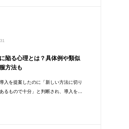
.31
に陥る心理とは？具体例や類似
服方法も
導入を提案したのに「新しい方法に切り
あるもので十分」と判断され、導入を断
んか？なかなか旧態依然な状況を変えら
を抱えている人も多いでしょう。このよ
イアス」という心理作用が変化の障壁に