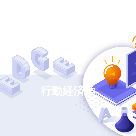
イン技術について
サービス
企業情報
研究lab.
お
ム
コラム
G
行動経済学
バイアスの意味とは？
オペラント条件づけとは？道
の例や仕事にも使える
具的条件付け・古典的条件付
ce Design
Fund Raising
法を紹介
けとの違いや活用例も
サルティング
資金調達・補助金活用