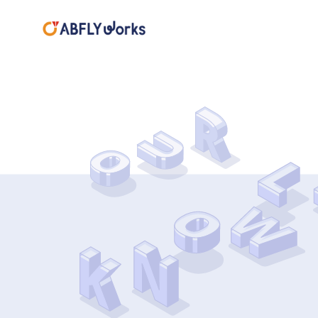
体験デザ
コラ
Company
GREETIN
代表挨拶
会社概要
Knowledge
Service
ナレッジ
事業・サービス
正常性
災害時
Experien
対策方
体験設計コン